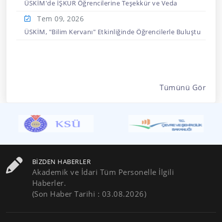
ÜSKİM'de İŞKUR Öğrencilerine Teşekkür ve Veda
Tem 09,
2026
ÜSKİM, "Bilim Kervanı" Etkinliğinde Öğrencilerle Buluştu
Tümünü Gör
BIZDEN HABERLER
Akademik ve İdari Tüm Personelle İlgili
Haberler.
(Son Haber Tarihi : 03.08.2026)