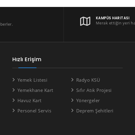
KAMPÜS HARITASI
Merak ettiğin yeri h
berler.
Hızlı Erişim
Yemek Listesi
Radyo KSÜ
Yemekhane Kart
Sıfır Atık Projesi
Havuz Kart
Yönergeler
Personel Servis
Deprem Şehitleri