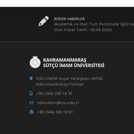
BIZDEN HABERLER
Akademik ve İdari Tüm Personelle İlgili Ha
(Son Haber Tarihi : 03.08.2026)
KSÜ ÜSKİM Avşar Yerleşkesi, 46100,
Kahramanmaraş/Türkiye
+90 (344) 300 18 70
infouskim@ksu.edu.tr
+90 (344) 300 18 81