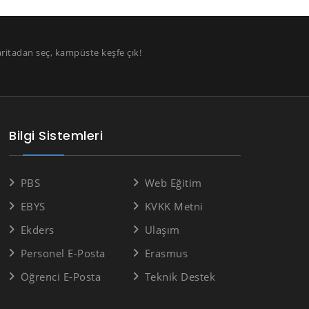
aritadan seç, kampüste keşfe çık!
Bilgi Sistemleri
PBS
Web Eğitim
EBYS
KVKK Metni
Ekders
Ulaşım
Personel E-Posta
Erasmus
Öğrenci E-Posta
Teknik Destek