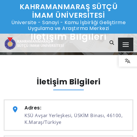
KAHRAMANMARAŞ SÜTÇÜ
İMAM ÜNİVERSİTESİ
Üniversite - Sanayi - Kamu İşbirliği Geliştirme
Uygulama ve Araştırma Merkezi
İletişim Bilgileri
İletişim Bilgileri
Adres:
KSÜ Avşar Yerleşkesi, ÜSKİM Binası, 46100,
K.Maraş/Türkiye