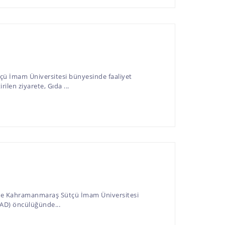
çü İmam Üniversitesi bünyesinde faaliyet
ilen ziyarete, Gıda ...
i’ne Kahramanmaraş Sütçü İmam Üniversitesi
İAD) öncülüğünde...