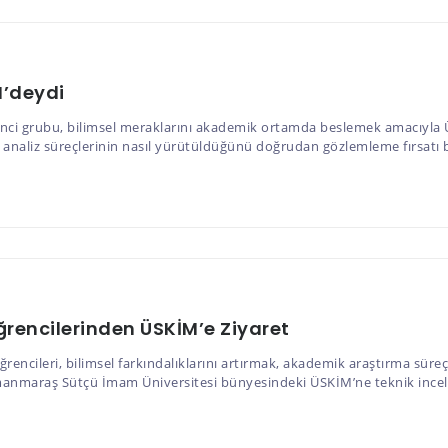
M’deydi
i grubu, bilimsel meraklarını akademik ortamda beslemek amacıyla ÜS
 analiz süreçlerinin nasıl yürütüldüğünü doğrudan gözlemleme fırsatı bu
ğrencilerinden ÜSKİM’e Ziyaret
cileri, bilimsel farkındalıklarını artırmak, akademik araştırma süreç
nmaraş Sütçü İmam Üniversitesi bünyesindeki ÜSKİM’ne teknik inceleme