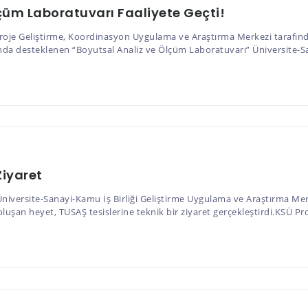
çüm Laboratuvarı Faaliyete Geçti!
je Geliştirme, Koordinasyon Uygulama ve Araştırma Merkezi tarafında
nda desteklenen “Boyutsal Analiz ve Ölçüm Laboratuvarı” Üniversite-San
Ziyaret
versite-Sanayi-Kamu İş Birliği Geliştirme Uygulama ve Araştırma Merk
şan heyet, TUSAŞ tesislerine teknik bir ziyaret gerçekleştirdi.KSÜ Proj