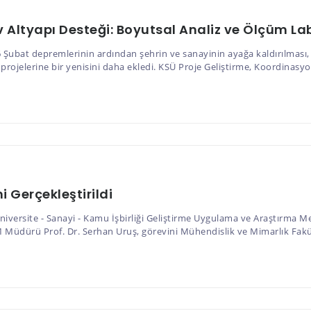
ltyapı Desteği: Boyutsal Analiz ve Ölçüm Lab
ubat depremlerinin ardından şehrin ve sanayinin ayağa kaldırılması, k
i projelerine bir yenisini daha ekledi. KSÜ Proje Geliştirme, Koordinasy
 Gerçekleştirildi
versite - Sanayi - Kamu İşbirliği Geliştirme Uygulama ve Araştırma M
M Müdürü Prof. Dr. Serhan Uruş, görevini Mühendislik ve Mimarlık Fakül