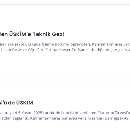
nden ÜSKİM’e Teknik Gezi
slek Yüksekokulu Gıda İşleme Bölümü öğrencileri, Kahramanmaraş Süt
İslam Beşir ve Öğr. Gör. Fatma Kevser Erafşar rehberliğinde gerçekleştir
i'nde ÜSKİM
 bu yıl 4-5 Kasım 2025 tarihinde ikincisi düzenlenen Ekonomi Zirves
katılım sağlandı. Kahramanmaraş Sanayici ve İş İnsanları Derneği (KAS