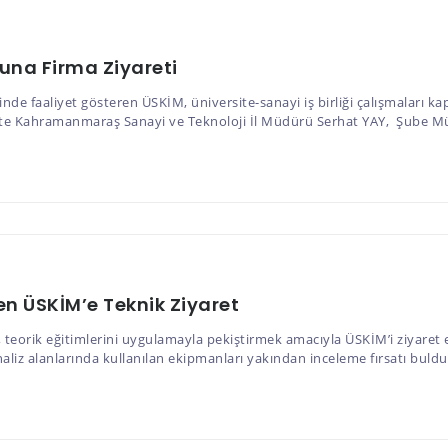
una Firma Ziyareti
 faaliyet gösteren ÜSKİM, üniversite-sanayi iş birliği çalışmaları ka
tte Kahramanmaraş Sanayi ve Teknoloji İl Müdürü Serhat YAY, Şube M
en ÜSKİM’e Teknik Ziyaret
 teorik eğitimlerini uygulamayla pekiştirmek amacıyla ÜSKİM’i ziyaret et
liz alanlarında kullanılan ekipmanları yakından inceleme fırsatı buldu. 